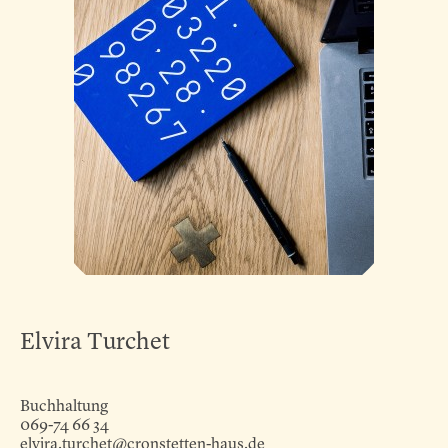
Elvira Turchet
Buchhaltung
069-74 66 34
elvira.turchet@cronstetten-haus.de